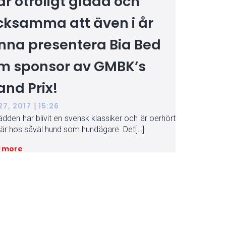
 är otroligt glada och
cksamma att även i år
nna presentera Bia Bed
m sponsor av GMBK’s
and Prix!
|
27, 2017
15:26
ädden har blivit en svensk klassiker och är oerhört
är hos såväl hund som hundägare. Det[…]
 more