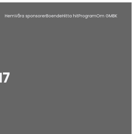
Hem
Våra sponsorer
Boende
Hitta hit
Program
Om GMBK
17