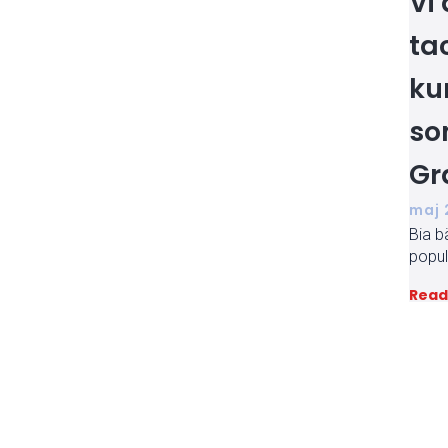
Vi
ta
ku
so
Gr
maj 
Bia b
popul
Read