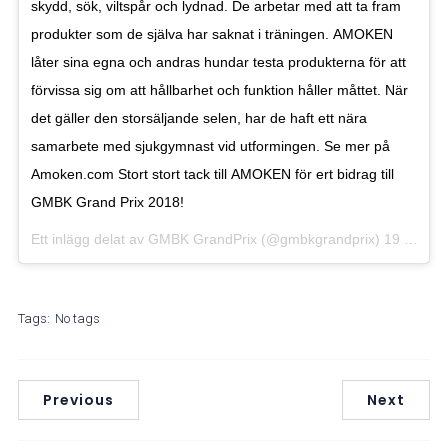
skydd, sök, viltspår och lydnad. De arbetar med att ta fram
produkter som de själva har saknat i träningen. AMOKEN
låter sina egna och andras hundar testa produkterna för att
förvissa sig om att hållbarhet och funktion håller måttet. När
det gäller den storsäljande selen, har de haft ett nära
samarbete med sjukgymnast vid utformingen. Se mer på
Amoken.com Stort stort tack till AMOKEN för ert bidrag till
GMBK Grand Prix 2018!
Ett inlägg delat av
GMBK GrandPrix
(@gmbkgrandprix)
19 Maj 20
Tags:
No tags
Previous
Next