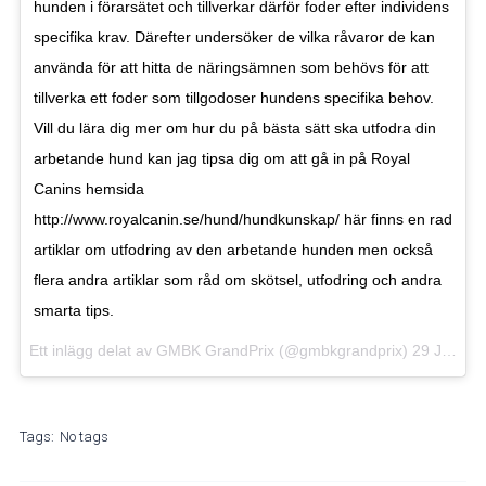
hunden i förarsätet och tillverkar därför foder efter individens
specifika krav. Därefter undersöker de vilka råvaror de kan
använda för att hitta de näringsämnen som behövs för att
tillverka ett foder som tillgodoser hundens specifika behov.
Vill du lära dig mer om hur du på bästa sätt ska utfodra din
arbetande hund kan jag tipsa dig om att gå in på Royal
Canins hemsida
http://www.royalcanin.se/hund/hundkunskap/ här finns en rad
artiklar om utfodring av den arbetande hunden men också
flera andra artiklar som råd om skötsel, utfodring och andra
smarta tips.
Ett inlägg delat av
GMBK GrandPrix
(@gmbkgrandprix)
29 Jul 201
Tags:
No tags