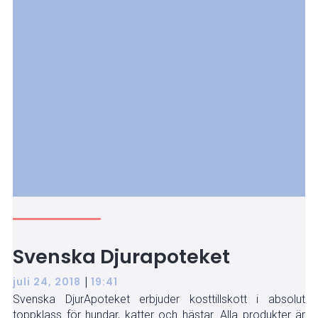
Svenska Djurapoteket
|
juli 24, 2018
19:41
Svenska DjurApoteket erbjuder kosttillskott i absolut
toppklass för hundar, katter och hästar. Alla produkter är