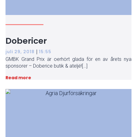
Dobericer
|
juli 29, 2018
15:55
GMBK Grand Prix är oerhört glada för en av årets nya
sponsorer – Doberice butik & ateljé![…]
Read more