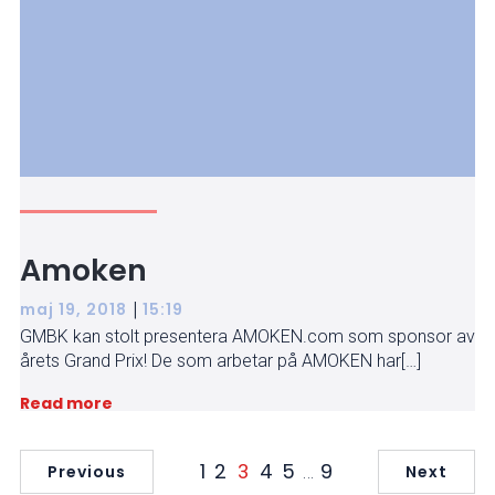
Amoken
|
maj 19, 2018
15:19
GMBK kan stolt presentera AMOKEN.com som sponsor av
årets Grand Prix! De som arbetar på AMOKEN har[…]
Read more
1
2
4
5
9
3
…
Previous
Next