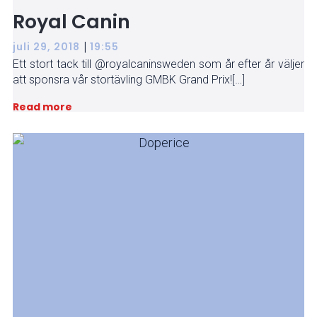
Royal Canin
|
juli 29, 2018
19:55
Ett stort tack till @royalcaninsweden som år efter år väljer
att sponsra vår stortävling GMBK Grand Prix![…]
Read more