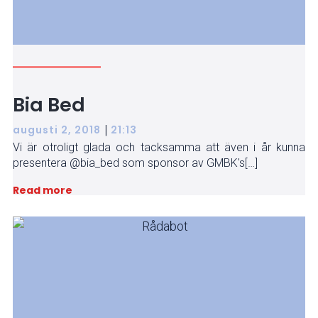
Bia Bed
|
augusti 2, 2018
21:13
Vi är otroligt glada och tacksamma att även i år kunna
presentera @bia_bed som sponsor av GMBK's[…]
Read more