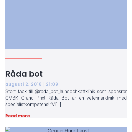
Råda bot
|
augusti 2, 2018
21:09
Stort tack till @rada_bot_hundochkattklinik som sponsrar
GMBK Grand Prix! Råda Bot är en veterinärklinik med
specialistkompetens! ”Vi[…]
Read more